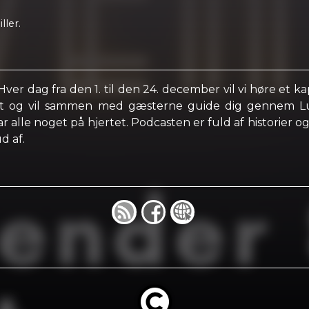
ller.
Hver dag fra den 1. til den 24. december vil vi høre et k
ært og vil sammen med gæsterne guide dig gennem Lu
 alle noget på hjertet. Podcasten er fuld af historier o
d af.