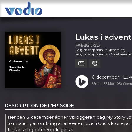
Lukas i advent
par
Diakon David
Religion et spiritualité (généralité)
Religion et spiritualité > Christianisme
Religion et spiritualité > Religion
Religion et spiritualité > Spiritualité
6. december - Luk
55min (53 Mo) -
06 décem
DESCRIPTION DE L'EPISODE
Her den 6. december åbner Vbloggeren bag My Story Joan
Samtalen går omkring at alle er en juvel i Gud's krone, a
tilgivelse og børneopdragelse.