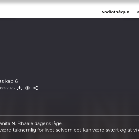
vodiothèque
as kap 6
bre 2023
ita N. Bbaale dagens låge.
t være taknemlig for livet selvom det kan være svært og at vi 