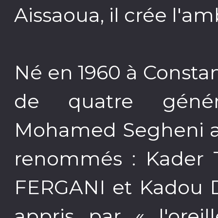
Aissaoua, il crée l'a
Né en 1960 à Constan
de quatre génér
Mohamed Segheni a 
renommés : Kader
FERGANI et Kadou DA
appris par « l'orei