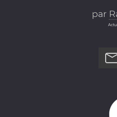
par
R
Actua