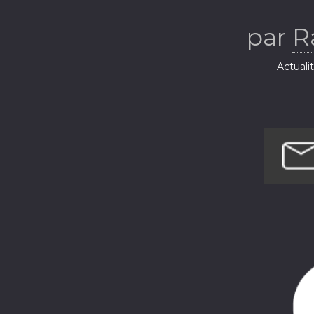
21
par
R
Actuali