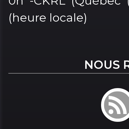
0h -CKRL (Québec (C
(heure locale)
NOUS 