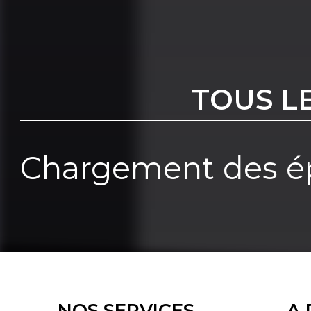
TOUS L
Chargement des ép
NOS SERVICES
A