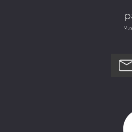
musiques 
p
Musi