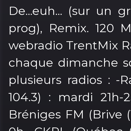
De...euh... (sur un 
prog), Remix. 120 M
webradio TrentMix R
chaque dimanche soi
plusieurs radios : -
104.3) : mardi 21h-
Bréniges FM (Brive (1