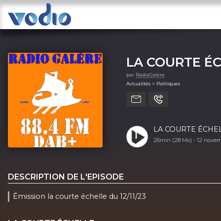
LA COURTE É
par
RadioGalere
Actualités > Politiques
LA COURTE ÉCHELL
26min (28 Mo) -
12 nove
DESCRIPTION DE L'EPISODE
Émission la courte échelle du 12/11/23