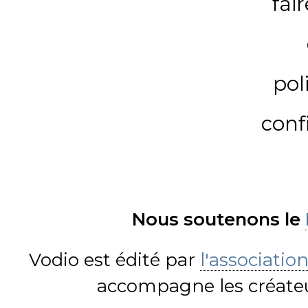
fai
pol
conf