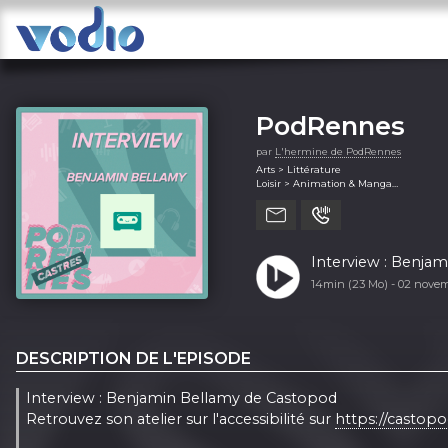
PodRennes
par
L'hermine de PodRennes
Arts > Littérature
Loisir > Animation & Manga
Loisir > Jeux
Loisir > Jeux vidéos
Société et culture > Documentaire
Interview : Benja
14min (23 Mo) -
02 nove
DESCRIPTION DE L'EPISODE
Interview : Benjamin Bellamy de Castopod
Retrouvez son atelier sur l'accessibilité sur
https://castop