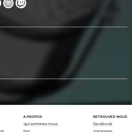
A PROPOS
RETROUVEZ-NOUS
qui sommes-nous
facebook
nt
faq
instagram