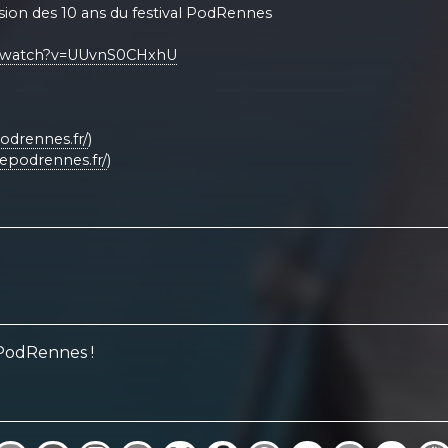
asion des 10 ans du festival PodRennes
m/watch?v=UUvnS0CHxhU
odrennes.fr/
)
epodrennes.fr/
)
 PodRennes !