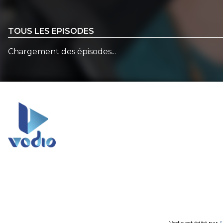
TOUS LES EPISODES
Chargement des épisodes...
Vodio est édité par
l