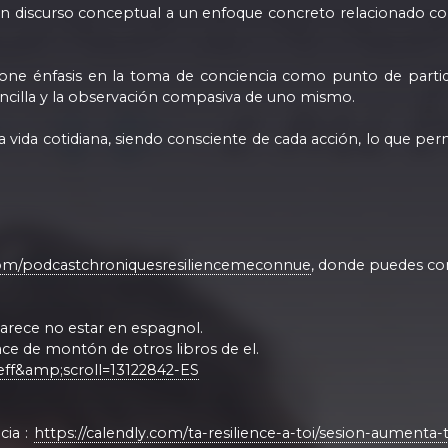
n discurso conceptual a un enfoque concreto relacionado con 
 pone énfasis en la toma de conciencia como punto de parti
ncilla y la observación compasiva de uno mismo.
 la vida cotidiana, siendo consciente de cada acción, lo que
om/podcastchroniquesresiliencemeconnue
, donde puedes com
parece no estar en espagnol.
lace de montón de otros libros de el.
eff&amp;scroll=13122842-ES
cia :
https://calendly.com/ta-resilience-a-toi/sesion-aumenta