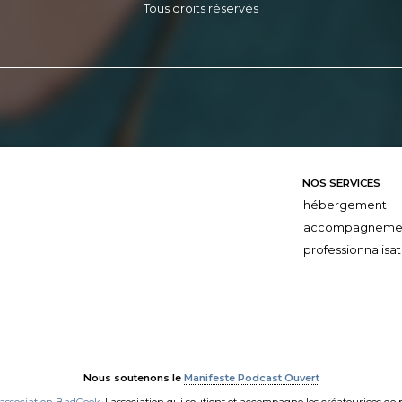
Tous droits réservés
NOS SERVICES
hébergement
accompagneme
professionnalisat
Nous soutenons le
Manifeste Podcast Ouvert
'association BadGeek
, l'association qui soutient et accompagne les créateurices de