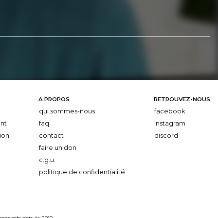
A PROPOS
RETROUVEZ-NOUS
qui sommes-nous
facebook
nt
faq
instagram
ion
contact
discord
faire un don
c.g.u.
politique de confidentialité
 podcasts depuis 2010