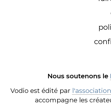
pol
conf