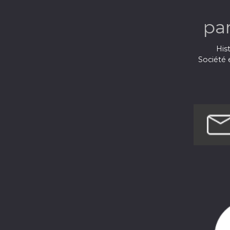
Int
pa
Hist
Société e
Techno