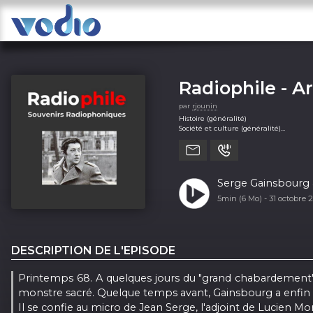
Radiophile - A
par
rjounin
Histoire (généralité)
Société et culture (généralité)
Technologie (généralité)
Serge Gainsbourg a
5min (6 Mo) -
31 octobre 
DESCRIPTION DE L'EPISODE
Printemps 68. A quelques jours du "grand chabardement", 
monstre sacré. Quelque temps avant, Gainsbourg a enfin eu u
Il se confie au micro de Jean Serge, l'adjoint de Lucien M