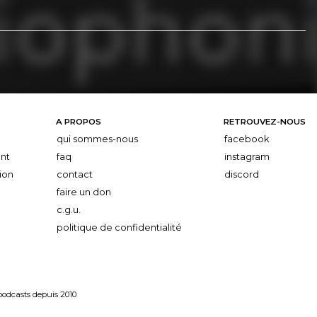
A PROPOS
RETROUVEZ-NOUS
qui sommes-nous
facebook
nt
faq
instagram
ion
contact
discord
faire un don
c.g.u.
politique de confidentialité
 podcasts depuis 2010