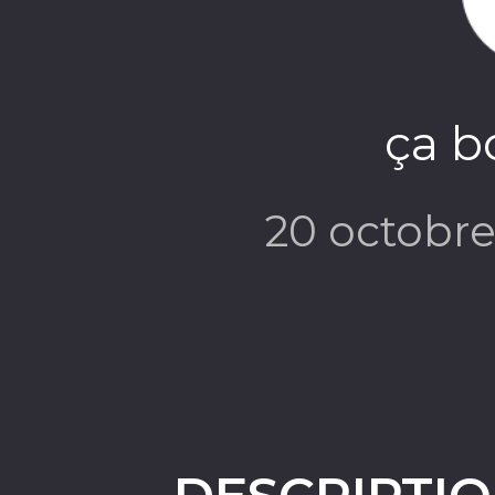
ça b
20 octobr