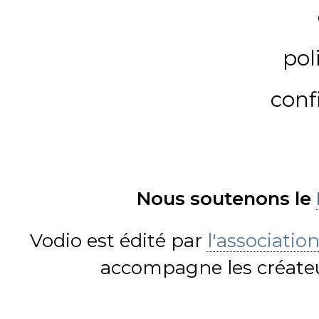
pol
conf