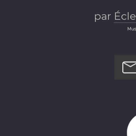
musical d
par
Écl
S
Musi