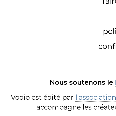
fai
pol
conf