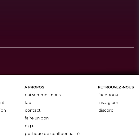
A PROPOS
RETROUVEZ-NOUS
qui sommes-nous
facebook
nt
faq
instagram
ion
contact
discord
faire un don
c.g.u.
politique de confidentialité