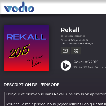
Rekall
par
Screen Memories
Films et TV (généralité)
Loisir > Animation & Manga
Loisir > Jeux
Loisir > Jeux vidéos
Rekall #6 2015
79min (189 Mo) -
14 octo
DESCRIPTION DE L'EPISODE
Bonjour et bienvenue dans Rekall, une émission apparte
Pour ce 6ème épisode, nous (re)accueillons Leo qui était 