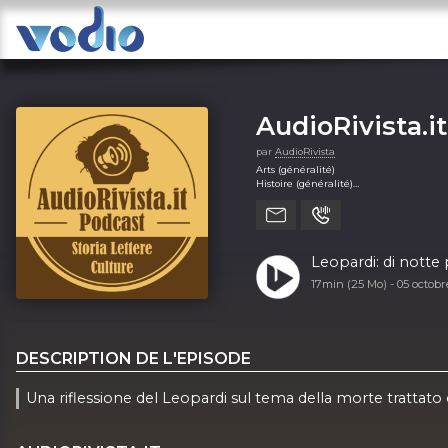
AudioRivista.it
par
AudioRivista
Arts (généralité)
Histoire (généralité)
Société et culture (généralité)
Leopardi: di nott
17min (25 Mo) -
05 octob
DESCRIPTION DE L'EPISODE
Una riflessione del Leopardi sul tema della morte trattato 