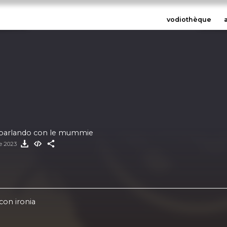
vodiothèque
e parlando con le mummie
re 2023
con ironia