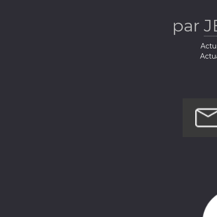
par
J
Actua
Actua