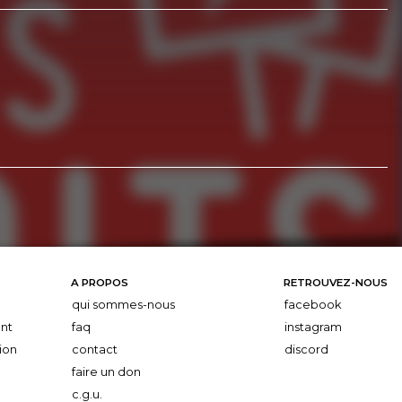
A PROPOS
RETROUVEZ-NOUS
qui sommes-nous
facebook
nt
faq
instagram
ion
contact
discord
faire un don
c.g.u.