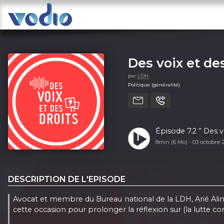
Des voix et des
par
LDH
Politique (généralité)
Épisode 7.2 ” Des v
8min (6 Mo) -
03 octobre
DESCRIPTION DE L'EPISODE
Avocat et membre du Bureau national de la LDH, Arié Alimi p
cette occasion pour prolonger la réflexion sur (la lutte con