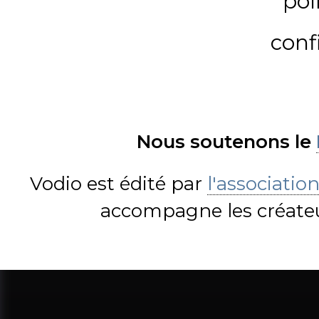
pol
conf