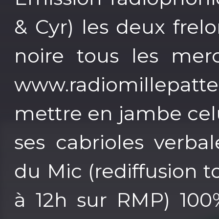
& Cyr) les deux frel
noire tous les mer
www.radiomillepa
mettre en jambe celu
ses cabrioles verba
du Mic (rediffusion 
à 12h sur RMP) 100%