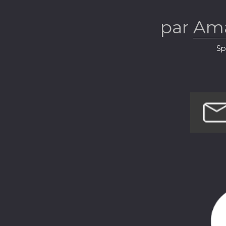
cavaliers qui
par
Ama
du sens dans 
Sp