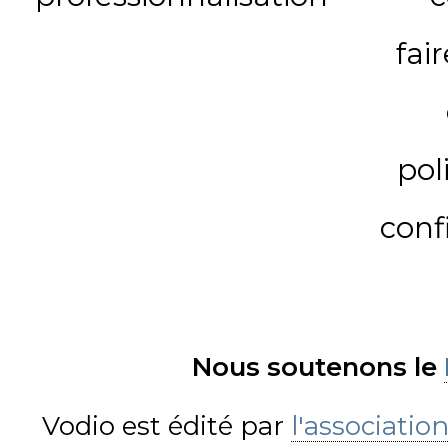
fai
pol
conf