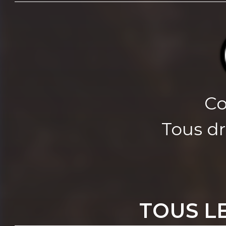
Co
Tous dr
TOUS L