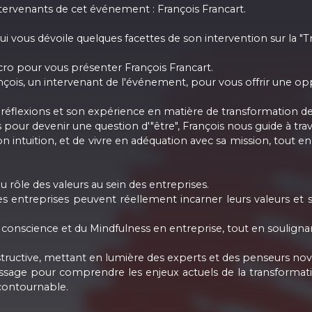
tervenants de cet événement : François Francart.
vous dévoile quelques facettes de son intervention sur la "Tra
icro pour vous présenter François Francart.
rançois, un intervenant de l'événement, pour vous offrir une o
réflexions et son expérience en matière de transformation des o
our devenir une question d'"être", François nous guide à trave
on intuition, et de vivre en adéquation avec sa mission, tout e
u rôle des valeurs au sein des entreprises.
es entreprises peuvent réellement incarner leurs valeurs et s
ne conscience et du Mindfulness en entreprise, tout en souligna
structive, mettant en lumière des experts et des penseurs nova
ssage pour comprendre les enjeux actuels de la transformatio
ncontournable.