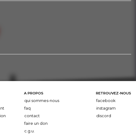
A PROPOS
RETROUVEZ-NOUS
qui sommes-nous
facebook
nt
faq
instagram
ion
contact
discord
faire un don
c.g.u.