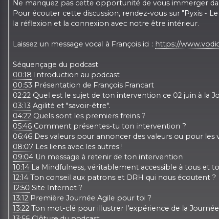
Ne manquez pas cette opportunité de vous immerger dans l
Pour écouter cette discussion, rendez-vous sur "Pyxis - L
la réflexion et la connexion avec notre être intérieur.
Laissez un message vocal à François ici :
https://www.vodio
Séquençage du podcast:
00:18
Introduction au podcast
00:53
Présentation de François Francart
02:22
Quel est le sujet de ton intervention ce 02 juin à la J
03:13
Agilité et "savoir-être".
04:22
Quels sont les premiers freins ?
05:46
Comment présentes-tu ton intervention ?
06:46
Des valeurs pour annoncer des valeurs ou pour les v
08:07
Les liens avec les autres !
09:04
Un message à retenir de ton intervention
10:14
La Mindfulness, véritablement accessible à tous et t
12:14
Ton conseil aux patrons et DRH qui nous écoutent ?
12:50
Site Internet ?
13:12
Première Journée Agile pour toi ?
13:22
Ton mot-clé pour illustrer l’expérience de la Journée
13:56
Clôture du podcast