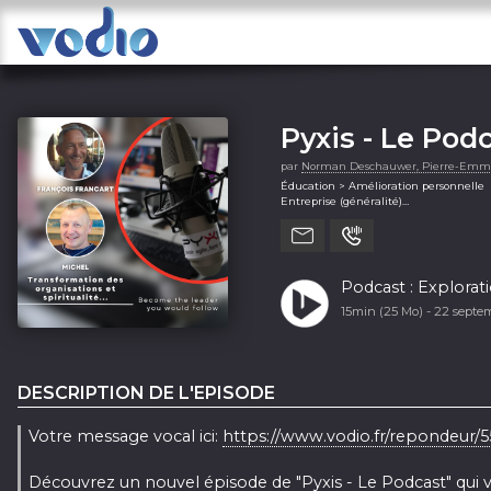
Pyxis - Le Pod
par
Norman Deschauwer, Pierre-Emm
Éducation > Amélioration personnelle
Entreprise (généralité)
Entreprise > Management
Podcast : Explorati
15min (25 Mo) -
22 septe
DESCRIPTION DE L'EPISODE
Votre message vocal ici:
https://www.vodio.fr/repondeur/5
Découvrez un nouvel épisode de "Pyxis - Le Podcast" qui vo