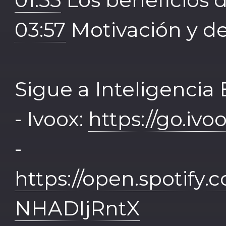
03:57
Motivación y 
Sigue a Inteligencia
- Ivoox:
https://go.iv
- Sp
https://open.spotif
NHADljRntX