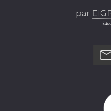
par
EIG
Éduca