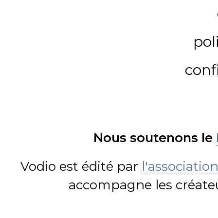
pol
conf