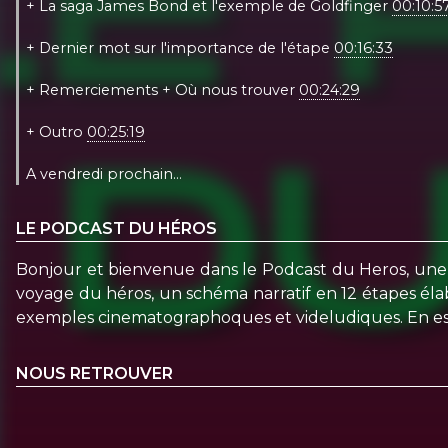
+ La saga James Bond et l'exemple de Goldfinger
00:10:5
+ Dernier mot sur l'importance de l'étape
00:16:33
+ Remerciements + Où nous trouver
00:24:29
+ Outro
00:25:19
A vendredi prochain…
LE PODCAST DU HÉROS
Bonjour et bienvenue dans le Podcast du Heros, une
voyage du héros, un schéma narratif en 12 étapes éla
exemples cinematographoques et videludiques. En espé
NOUS RETROUVER