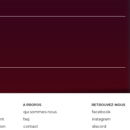
A PROPOS
RETROUVEZ-NOUS
qui sommes-nous
facebook
nt
faq
instagram
ion
contact
discord