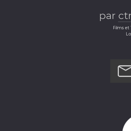
par
ct
Films et 
Lo