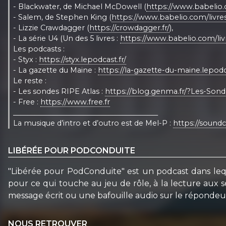
- Blackwater, de Michael McDowell (
https://www.babelio.
- Salem, de Stephen King (
https://www.babelio.com/livr
- Lizzie Crawdagger (
https://crowdagger.fr/
),
- La série U4 (Un des 5 livres :
https://www.babelio.com/li
Les podcasts :
- Styx :
https://styx.lepodcast.fr/
- La gazette du Maine :
https://la-gazette-du-maine.lepodca
Le reste :
- Les sondes RIPE Atlas :
https://blog.genma.fr/?Les-Sond
- Free :
https://www.free.fr
_________________________________________
La musique d’intro et d’outro est de Mel-P :
https://soun
LIBÉRÉE POUR PODCONDUITE
"Libérée pour PodConduite" est un podcast dans leque
pour ce qui touche au jeu de rôle, à la lecture aux sé
message écrit ou une bafouille audio sur le répondeur
NOUS RETROUVER