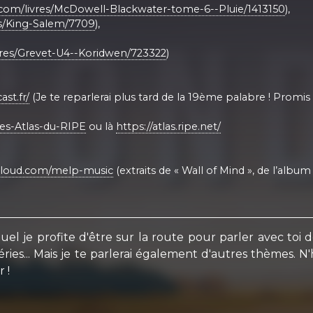
com/livres/McDowell-Blackwater-tome-6--Pluie/1413150
),
es/King-Salem/7709
),
vres/Grevet-U4--Koridwen/723322
)
st.fr/
(Je te reparlerai plus tard de la 19ème palabre ! Promis !!
es-Atlas-du-RIPE
ou là
https://atlas.ripe.net/
dcloud.com/melp-music
(extraits de « Wall of Mind », de l’album 
l je profite d'être sur la route pour parler avec toi 
ries... Mais je te parlerai également d'autres thèmes. N'h
 !