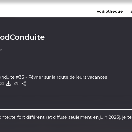
vodiothèque
PodConduite
ls
duite #33 - Février sur la route de leurs vacances
023
exte fort différent (et diffusé seulement en juin 2023), je te f