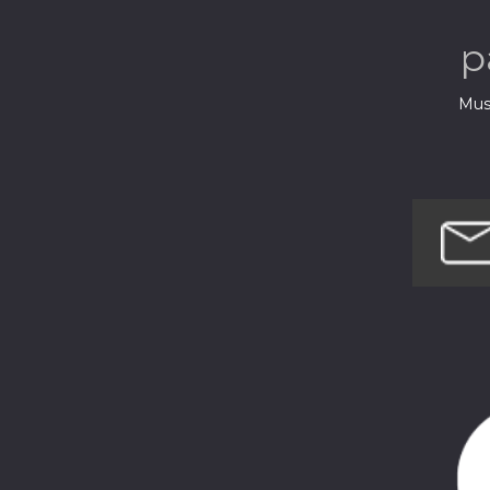
musiques 
p
Musi