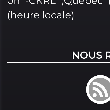
0h -CKRL (Québec (C
(heure locale)
NOUS 