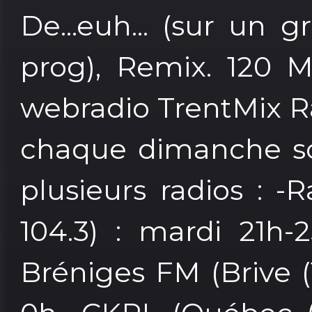
De...euh... (sur un 
prog), Remix. 120 M
webradio TrentMix R
chaque dimanche soi
plusieurs radios : -
104.3) : mardi 21h-
Bréniges FM (Brive (1