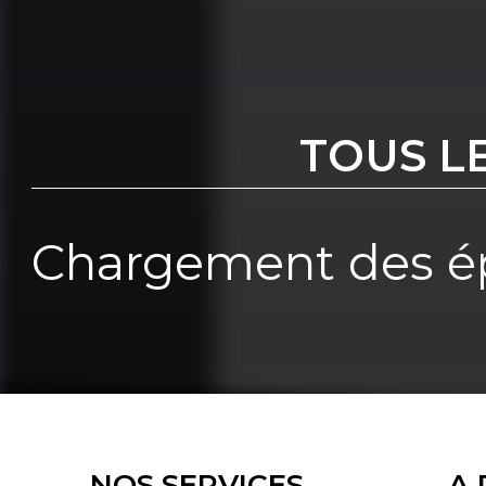
TOUS L
Chargement des ép
NOS SERVICES
A