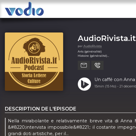
AudioRivista.it
par
AudioRivista
Arts (généralité)
Histoire (généralité)
Société et culture (généralité)
Un caffé con Anna
15min (15 Mo) -
21 décem
DESCRIPTION DE L'EPISODE
Nella mirabolante e relativamente breve vita di Anna 
&#8220;intervista impossibile&#8221;: il costante impeg
grandi doti artistiche, per il...