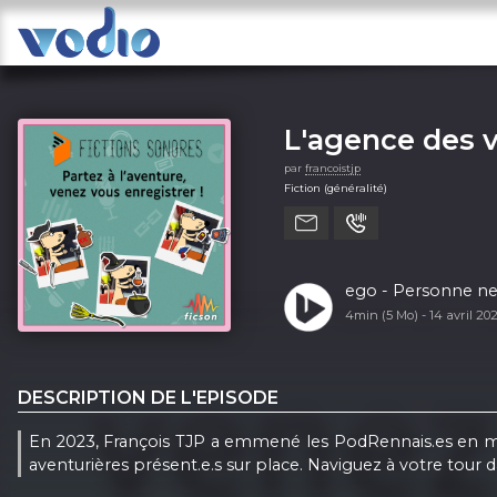
L'agence des 
par
francoistjp
Fiction (généralité)
ego - Personne ne m
4min (5 Mo) -
14 avril 20
DESCRIPTION DE L'EPISODE
En 2023, François TJP a emmené les PodRennais.es en mer, 
aventurières présent.e.s sur place. Naviguez à votre tour da