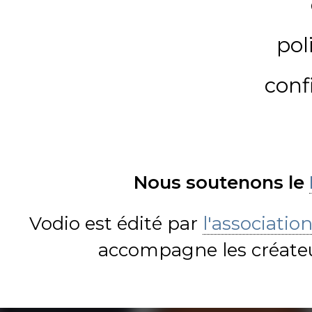
pol
conf