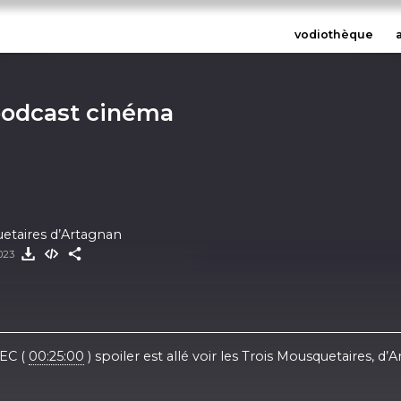
vodiothèque
podcast cinéma
etaires d’Artagnan
2023
VEC (
00:25:00
) spoiler est allé voir les Trois Mousquetaires, d’