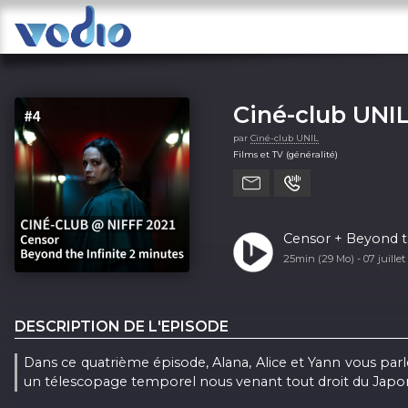
Ciné-club UNI
par
Ciné-club UNIL
Films et TV (généralité)
Censor + Beyond t
25min (29 Mo) -
07 juille
DESCRIPTION DE L'EPISODE
Dans ce quatrième épisode, Alana, Alice et Yann vous parl
un télescopage temporel nous venant tout droit du Japo