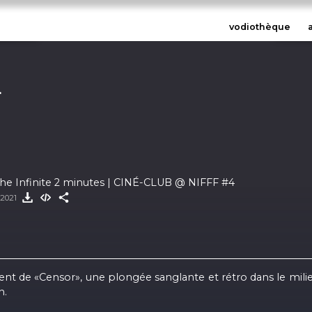
vodiothèque
L
he Infinite 2 minutes | CINÉ-CLUB @ NIFFF #4
t 2021
ent de «Censor», une plongée sanglante et rétro dans le milie
n.