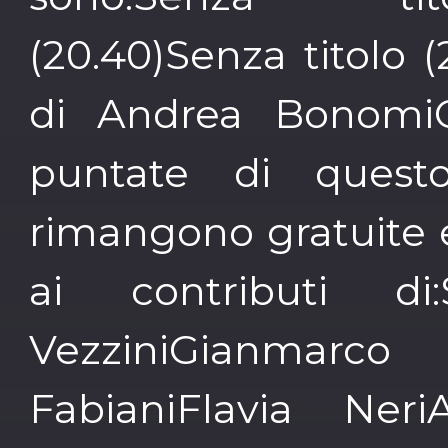
(20.40)Senza titolo (
di Andrea BonomiQ
puntate di ques
rimangono gratuite e
ai contributi di:
VezziniGianmar
FabianiFlavia NeriA