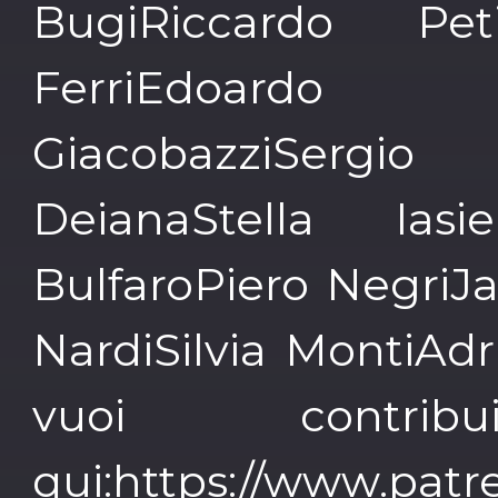
BugiRiccardo Petil
FerriEdoardo
GiacobazziSerg
DeianaStella Ias
BulfaroPiero Negri
NardiSilvia MontiAd
vuoi contrib
qui:
https://www.pat