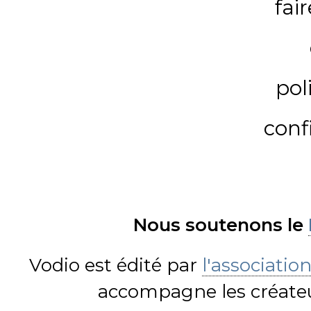
fai
pol
conf