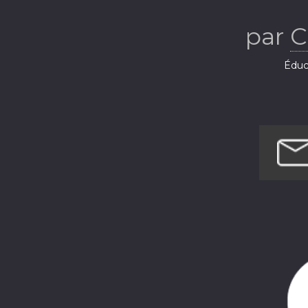
par
C
Éduca