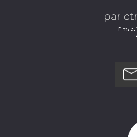
par
ct
Films et 
Lo