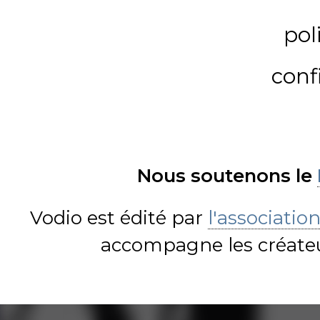
pol
conf