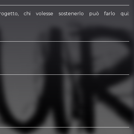
ogetto, chi volesse sostenerlo può farlo qui: