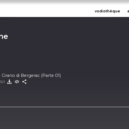
vodiothèque
rne
irano di Bergerac (Parte 01)
2021