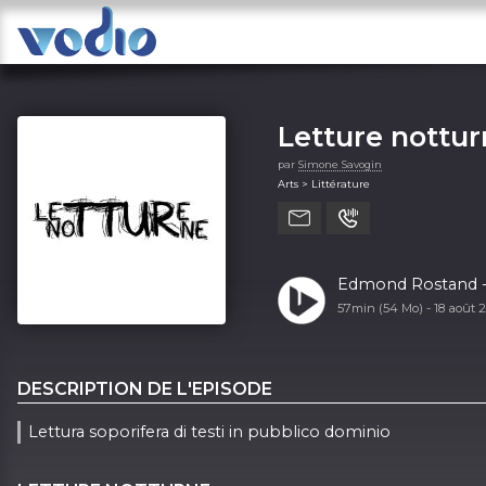
Letture nottu
par
Simone Savogin
Arts > Littérature
Edmond Rostand - C
57min (54 Mo) -
18 août 
DESCRIPTION DE L'EPISODE
Lettura soporifera di testi in pubblico dominio