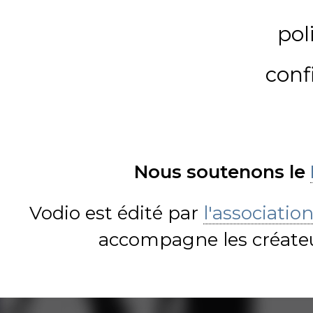
pol
conf