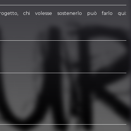
ogetto, chi volesse sostenerlo può farlo qui: