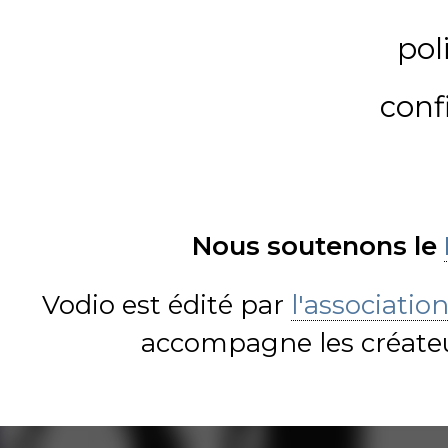
pol
conf