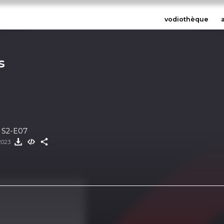
vodiothèque
s
s S2-E07
2023