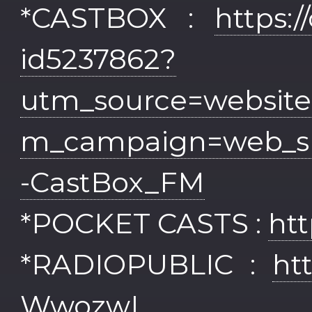
*CASTBOX :
https:
id5237862?
utm_source=websit
m_campaign=web_s
-CastBox_FM
*POCKET CASTS :
htt
*RADIOPUBLIC :
ht
WwozwL