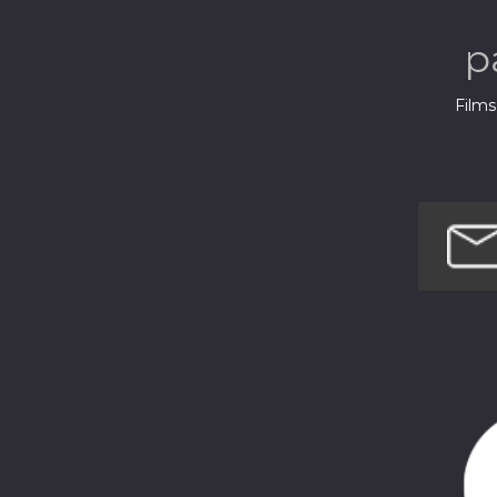
p
Films