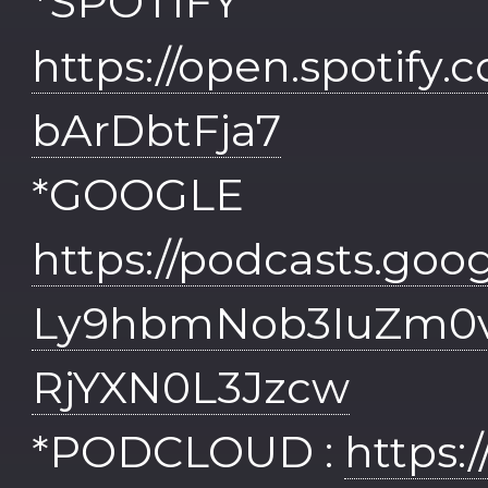
*SPO
https://open.spotif
bArDbtFja7
*GOOGLE
https://podcasts.g
Ly9hbmNob3IuZm0
RjYXN0L3Jzcw
*PODCLOUD :
https: