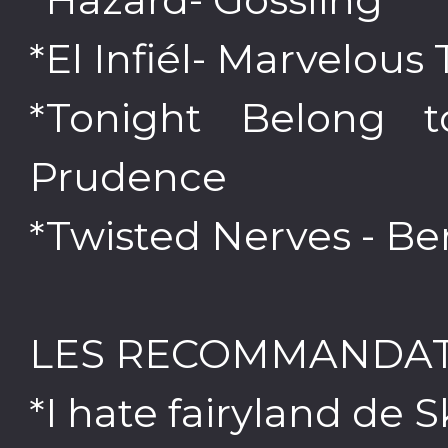
*El Infiél- Marvelous 
*Tonight Belong 
Prudence
*Twisted Nerves - B
LES RECOMMANDATI
*I hate fairyland de 