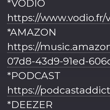
*VO
https://www.vodio.fr
*AMAZO
https://music.amazon
07d8-43d9-91ed-606
*PODCAS
https://podcastaddic
*DEE