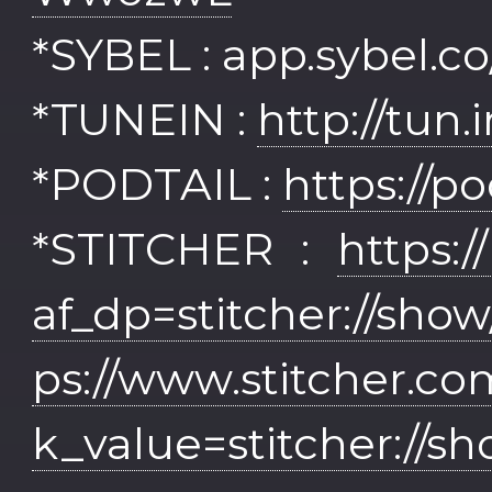
*SYBEL : app.sybel.co
*TUNEIN :
http://tun.
*PODTAIL :
https://p
*STITCHER :
https:/
af_dp=stitcher://sh
ps://www.stitcher.c
k_value=stitcher://s