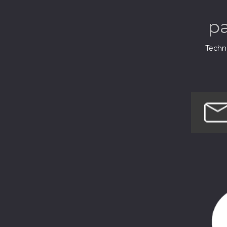
p
Techno