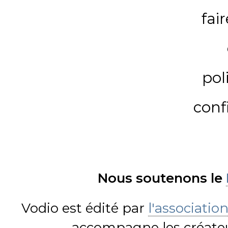
fai
pol
conf