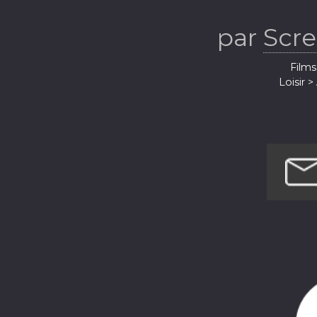
par
Scr
Films
Loisir 
Loi