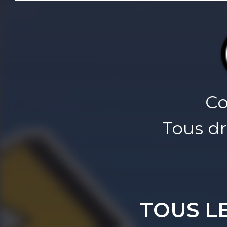
Co
Tous dr
TOUS L