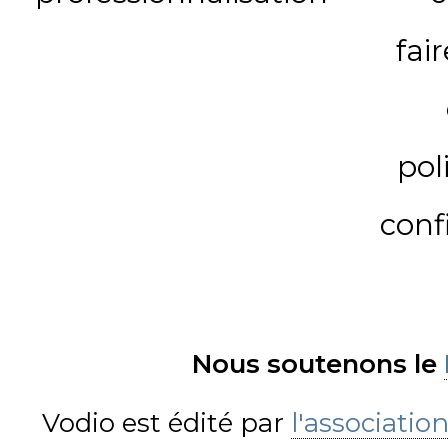
fai
pol
conf