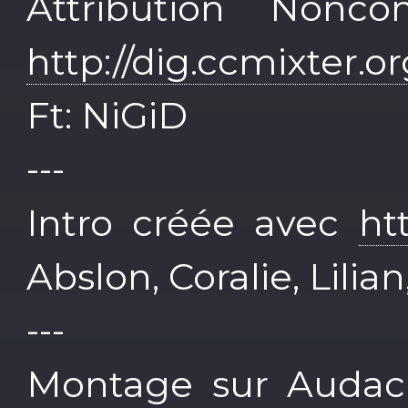
Attribution Noncom
http://dig.ccmixter.o
Ft: NiGiD
---
Intro créée avec
ht
Abslon, Coralie, Lilia
---
Montage sur Audacit