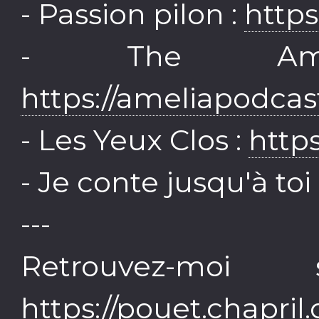
- Passion pilon :
https
- The Ame
https://ameliapodcas
- Les Yeux Clos :
http
- Je conte jusqu'à toi 
---
Retrouvez-mo
https://pouet.chapr