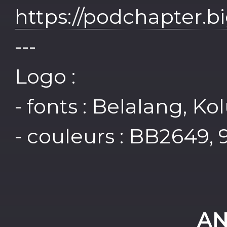
https://podchapter.b
---
Logo :
- fonts : Belalang, K
- couleurs : BB2649,
AN