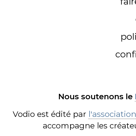
fai
pol
conf