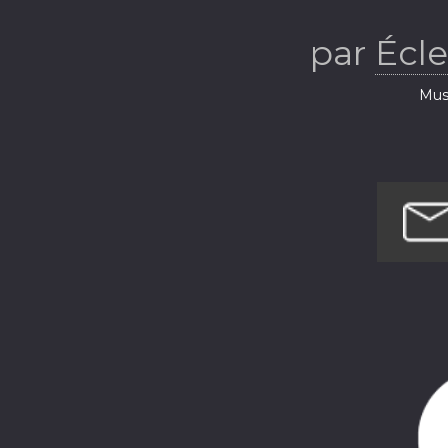
Écl
par
Écl
Musi