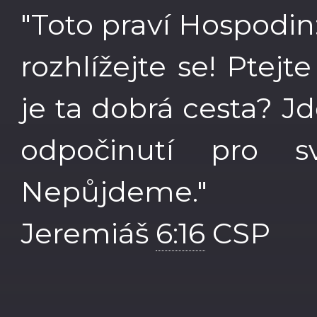
"Toto praví Hospodin
rozhlížejte se! Ptej
je ta dobrá cesta? J
odpočinutí pro s
Nepůjdeme."
Jeremiáš
6:16
CSP