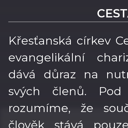
CEST
Křesťanská církev Ce
evangelikální chari
dává důraz na nutn
svých členů. Pod
rozumíme, že součá
člověk stává pouze