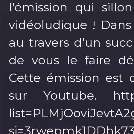
l'émission qui sill
vidéoludique ! Dans
au travers d'un succi
de vous le faire dé
Cette émission est d
sur Youtube. https:
list=PLMjOoviJevtA
si=3rwepmk1DDhk73o