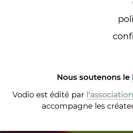
pol
conf