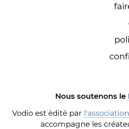
fai
pol
conf