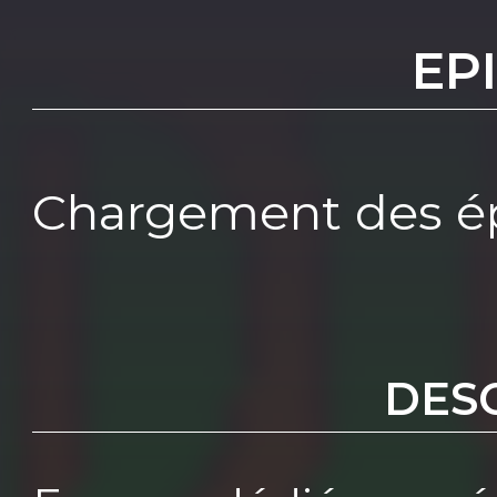
EP
Chargement des ép
DES