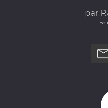
par
R
Actua