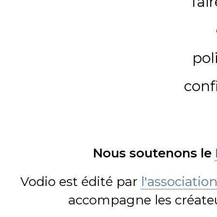
fai
pol
conf