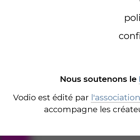
pol
conf