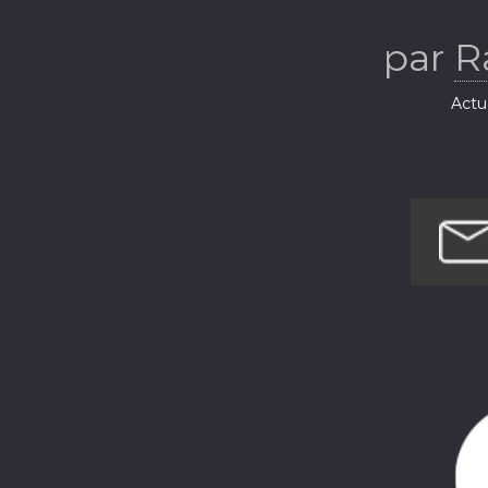
par
R
Actua