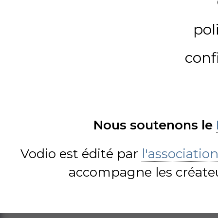
pol
conf